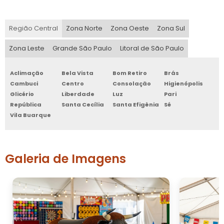
Região Central
Zona Norte
Zona Oeste
Zona Sul
Zona Leste
Grande São Paulo
Litoral de São Paulo
Aclimação
Bela Vista
Bom Retiro
Brás
Cambuci
Centro
Consolação
Higienópolis
Glicério
Liberdade
Luz
Pari
República
Santa Cecília
Santa Efigênia
Sé
Vila Buarque
Galeria de Imagens