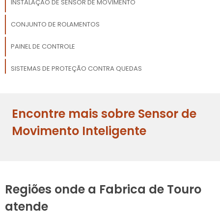
INSTALAÇÃO DE SENSOR DE MOVIMENTO
CONJUNTO DE ROLAMENTOS
PAINEL DE CONTROLE
SISTEMAS DE PROTEÇÃO CONTRA QUEDAS
REGULADOR DE PRESSÃO PARA INDÚSTRIA
Encontre mais sobre Sensor de
REVESTIMENTO DE BORRACHA
Movimento Inteligente
Regiões onde a Fabrica de Touro
atende