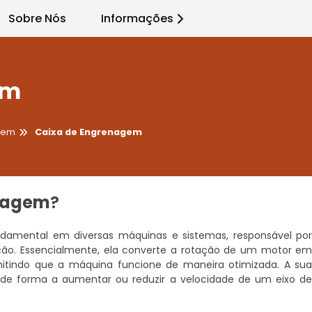
Sobre Nós
Informações
em
gem
Caixa de Engrenagem
nagem
?
mental em diversas máquinas e sistemas, responsável po
ração. Essencialmente, ela converte a rotação de um motor e
itindo que a máquina funcione de maneira otimizada. A su
 de forma a aumentar ou reduzir a velocidade de um eixo d