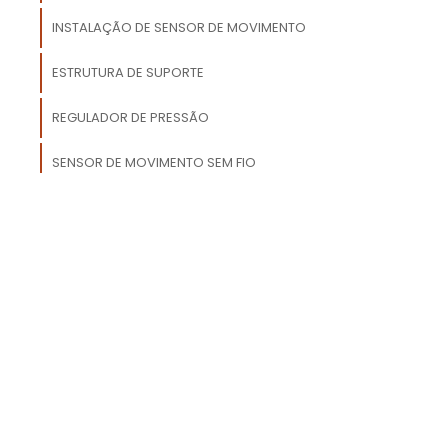
o
INSTALAÇÃO DE SENSOR DE MOVIMENTO
e
o
ESTRUTURA DE SUPORTE
a
REGULADOR DE PRESSÃO
a
m
SENSOR DE MOVIMENTO SEM FIO
a
CONJUNTO DE ROLAMENTOS
SISTEMAS DE PROTEÇÃO CONTRA QUEDAS
.
m
u
e
,
é