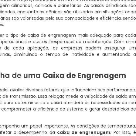
 cilíndricas, cônicas e planetárias. As caixas cilíndricas sã
cidades, enquanto as cônicas são utilizadas em situações ond
tárias são valorizadas pela sua compacidade e eficiência, send
s.
her o tipo de caixa de engrenagem mais adequado para cad
as operacionais e custos inesperados de manutenção. Com um
cas de cada aplicação, as empresas podem assegurar u
inas, diminuindo o tempo de inatividade e aumentando 
olha de uma
Caixa de Engrenagem
ncial avaliar diversos fatores que influenciam sua performance
ão de transmissão. Essa relação mede a velocidade de saída e
l para determinar se a caixa atenderá às necessidades do se
comprometer a eficiência do sistema e gerar desperdícios d
empenha um papel importante. As condições de temperatura
afetar o desempenho da
caixa de engrenagem
. Por isso, 