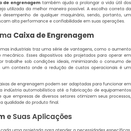
xa de engrenagem
também ajuda a prolongar a vida útil do
ja utilizada da melhor maneira possível. A escolha correta d
o desempenho de qualquer maquinário, sendo, portanto, u
cam alta performance e confiabilidade em suas operações.
 uma
Caixa de Engrenagem
mas industriais traz uma série de vantagens, como o aument
 mecânico. Esses dispositivos são projetados para operar e
or trabalhe sob condições ideais, minimizando o consumo d
em um contexto onde a redução de custos operacionais é u
As caixas de engrenagem podem ser adaptadas para funcionar e
 a indústria automobilística até a fabricação de equipamento
e que empresas de diversos setores otimizem seus processos
qualidade do produto final.
em
e Suas Aplicações
, cada uma projetada para atender a necessidades específicas