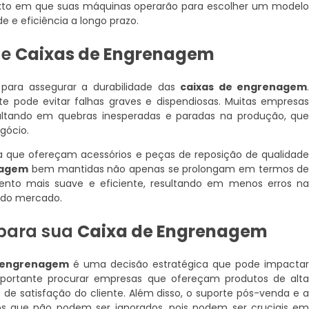
xto em que suas máquinas operarão para escolher um model
e e eficiência a longo prazo.
de
Caixas de Engrenagem
para assegurar a durabilidade das
caixas de engrenagem
ante pode evitar falhas graves e dispendiosas. Muitas empresa
sultando em quebras inesperadas e paradas na produção, qu
gócio.
a que ofereçam acessórios e peças de reposição de qualidad
nagem
bem mantidas não apenas se prolongam em termos d
nto mais suave e eficiente, resultando em menos erros n
 do mercado.
 para sua
Caixa de Engrenagem
 engrenagem
é uma decisão estratégica que pode impacta
importante procurar empresas que ofereçam produtos de alt
e satisfação do cliente. Além disso, o suporte pós-venda e 
tos que não podem ser ignorados, pois podem ser cruciais e