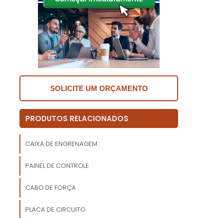
s
a
m
o
SOLICITE UM ORÇAMENTO
m
e
m
PRODUTOS RELACIONADOS
m
CAIXA DE ENGRENAGEM
s
,
PAINEL DE CONTROLE
CABO DE FORÇA
PLACA DE CIRCUITO
.