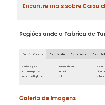
Encontre mais sobre Caixa
Regiões onde a Fabrica de To
Região Central
Zona Norte
Zona Oeste
Zona Sul
Aclimação
Bela Vista
Bom R
Higienópolis
Glicério
Libe
Santa Efigênia
Sé
Vila 
Galeria de Imagens