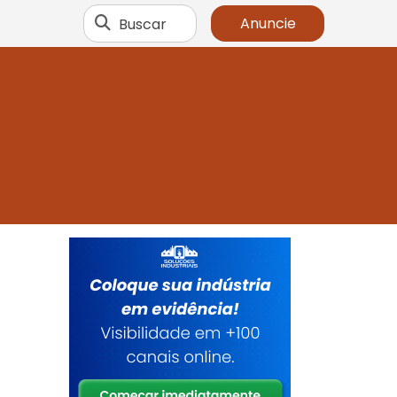
Buscar
Anuncie
r
m
a
e