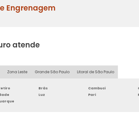
 de Engrenagem
uro atende
Zona Leste
Grande São Paulo
Litoral de São Paulo
etiro
Brás
Cambuci
rdade
Luz
Pari
Buarque