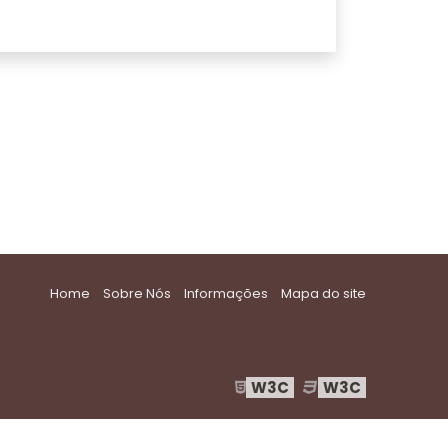
Home
Sobre Nós
Informações
Mapa do site
W3C
W3C